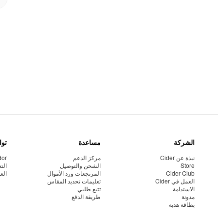
الشركة
مساعدة
توا
نبذة عن Cider
مركز الدعم
dor
Store
الشحن والتوصيل
الت
Cider Club
المرتجعات ورد الأموال
الع
العمل في Cider
تعليمات تحديد المقاس
الاستدامة
تتبع طلبي
مدونة
طريقة الدفع
بطاقة هدية