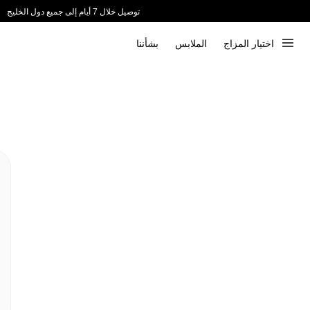
توصيل خلال 7 أيام إلى جميع دول الخليج
ندعم الدفع عند الاستلام 📦
اختيار المزاج
الملابس
بشأننا