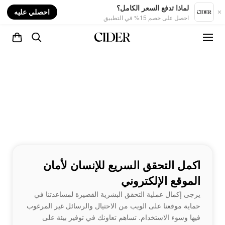
nt
لماذا تدفع السعر الكامل؟
احصلي عليه
احصل على خصم 15% في التطبيق
اكمل التحقق السريع للإنسان لأمان
الموقع الإلكتروني
يرجى إكمال عملية التحقق البشرية القصيرة لمساعدتنا في
حماية موقعنا على الويب من الاحتيال والرسائل غير المرغوب
فيها وسوء الاستخدام. تساهم تعاونك في توفير بيئة على