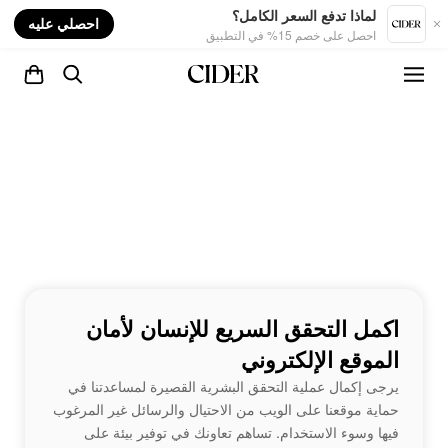
nt
لماذا تدفع السعر الكامل؟
احصلي عليه
احصل على خصم 15% في التطبيق
اكمل التحقق السريع للإنسان لأمان
الموقع الإلكتروني
يرجى إكمال عملية التحقق البشرية القصيرة لمساعدتنا في
حماية موقعنا على الويب من الاحتيال والرسائل غير المرغوب
فيها وسوء الاستخدام. تساهم تعاونك في توفير بيئة على