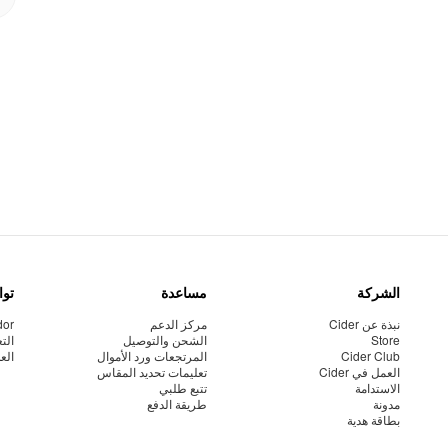
الشركة
مساعدة
توا
نبذة عن Cider
مركز الدعم
dor
Store
الشحن والتوصيل
الت
Cider Club
المرتجعات ورد الأموال
الع
العمل في Cider
تعليمات تحديد المقاس
الاستدامة
تتبع طلبي
مدونة
طريقة الدفع
بطاقة هدية