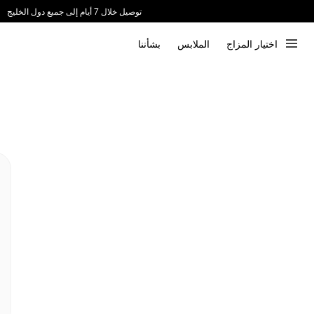
توصيل خلال 7 أيام إلى جميع دول الخليج
ندعم الدفع عند الاستلام 📦
اختيار المزاج
الملابس
بشأننا