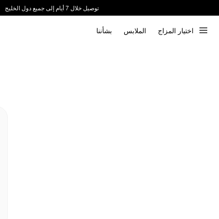
توصيل خلال 7 أيام إلى جميع دول الخليج
ندعم الدفع عند الاستلام 📦
اختيار المزاج
الملابس
بشأننا