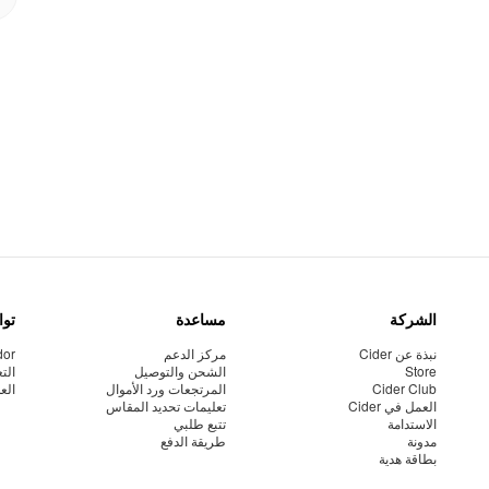
الشركة
مساعدة
توا
نبذة عن Cider
مركز الدعم
dor
Store
الشحن والتوصيل
الت
Cider Club
المرتجعات ورد الأموال
الع
العمل في Cider
تعليمات تحديد المقاس
الاستدامة
تتبع طلبي
مدونة
طريقة الدفع
بطاقة هدية