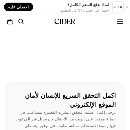
nt
لماذا تدفع السعر الكامل؟
احصلي عليه
احصل على خصم 15% في التطبيق
اكمل التحقق السريع للإنسان لأمان
الموقع الإلكتروني
يرجى إكمال عملية التحقق البشرية القصيرة لمساعدتنا في
حماية موقعنا على الويب من الاحتيال والرسائل غير المرغوب
فيها وسوء الاستخدام. تساهم تعاونك في توفير بيئة على