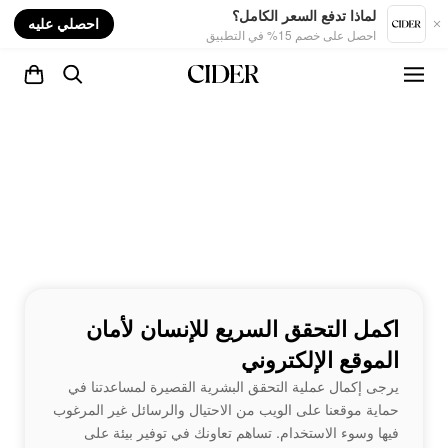
nt
لماذا تدفع السعر الكامل؟
احصلي عليه
احصل على خصم 15% في التطبيق
اكمل التحقق السريع للإنسان لأمان
الموقع الإلكتروني
يرجى إكمال عملية التحقق البشرية القصيرة لمساعدتنا في
حماية موقعنا على الويب من الاحتيال والرسائل غير المرغوب
فيها وسوء الاستخدام. تساهم تعاونك في توفير بيئة على