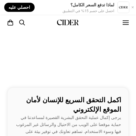
nt
لماذا تدفع السعر الكامل؟
احصلي عليه
احصل على خصم 15% في التطبيق
اكمل التحقق السريع للإنسان لأمان
الموقع الإلكتروني
يرجى إكمال عملية التحقق البشرية القصيرة لمساعدتنا في
حماية موقعنا على الويب من الاحتيال والرسائل غير المرغوب
فيها وسوء الاستخدام. تساهم تعاونك في توفير بيئة على