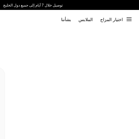
توصيل خلال 7 أيام إلى جميع دول الخليج
ندعم الدفع عند الاستلام 📦
اختيار المزاج
الملابس
بشأننا