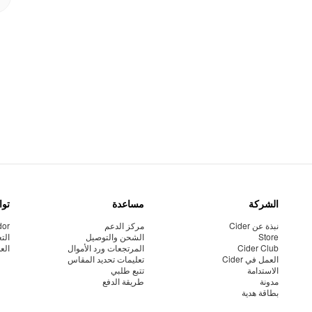
الشركة
مساعدة
توا
نبذة عن Cider
مركز الدعم
dor
Store
الشحن والتوصيل
الت
Cider Club
المرتجعات ورد الأموال
الع
العمل في Cider
تعليمات تحديد المقاس
الاستدامة
تتبع طلبي
مدونة
طريقة الدفع
بطاقة هدية