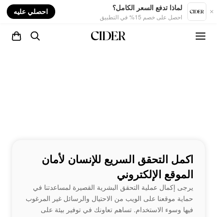
nt
لماذا تدفع السعر الكامل؟
احصلي عليه
احصل على خصم 15% في التطبيق
اكمل التحقق السريع للإنسان لأمان
الموقع الإلكتروني
يرجى إكمال عملية التحقق البشرية القصيرة لمساعدتنا في
حماية موقعنا على الويب من الاحتيال والرسائل غير المرغوب
فيها وسوء الاستخدام. تساهم تعاونك في توفير بيئة على