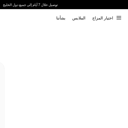
ندعم الدفع عند الاستلام 📦
اختيار المزاج
الملابس
بشأننا