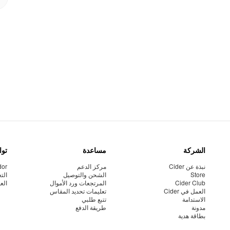
الشركة
مساعدة
توا
نبذة عن Cider
مركز الدعم
dor
Store
الشحن والتوصيل
الت
Cider Club
المرتجعات ورد الأموال
الع
العمل في Cider
تعليمات تحديد المقاس
الاستدامة
تتبع طلبي
مدونة
طريقة الدفع
بطاقة هدية