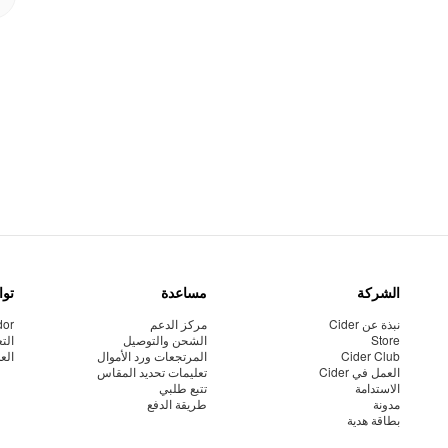
الشركة
مساعدة
توا
نبذة عن Cider
مركز الدعم
dor
Store
الشحن والتوصيل
الت
Cider Club
المرتجعات ورد الأموال
الع
العمل في Cider
تعليمات تحديد المقاس
الاستدامة
تتبع طلبي
مدونة
طريقة الدفع
بطاقة هدية