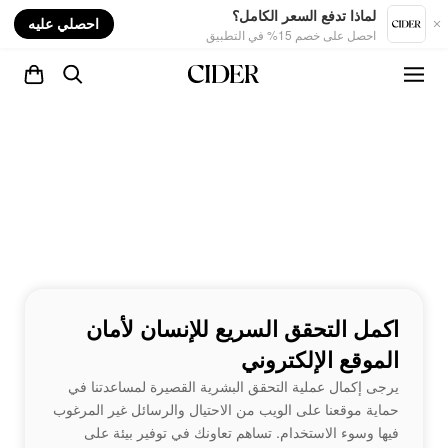
nt
لماذا تدفع السعر الكامل؟
احصلي عليه
احصل على خصم 15% في التطبيق
اكمل التحقق السريع للإنسان لأمان
الموقع الإلكتروني
يرجى إكمال عملية التحقق البشرية القصيرة لمساعدتنا في
حماية موقعنا على الويب من الاحتيال والرسائل غير المرغوب
فيها وسوء الاستخدام. تساهم تعاونك في توفير بيئة على