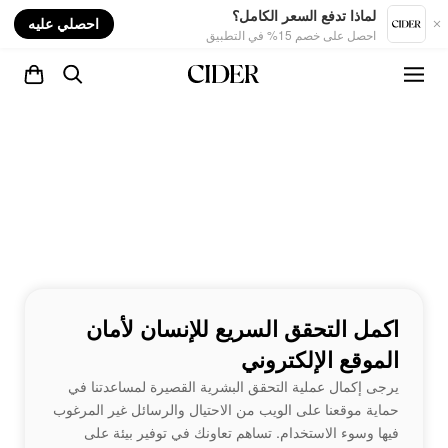
nt
لماذا تدفع السعر الكامل؟
احصلي عليه
احصل على خصم 15% في التطبيق
اكمل التحقق السريع للإنسان لأمان
الموقع الإلكتروني
يرجى إكمال عملية التحقق البشرية القصيرة لمساعدتنا في
حماية موقعنا على الويب من الاحتيال والرسائل غير المرغوب
فيها وسوء الاستخدام. تساهم تعاونك في توفير بيئة على