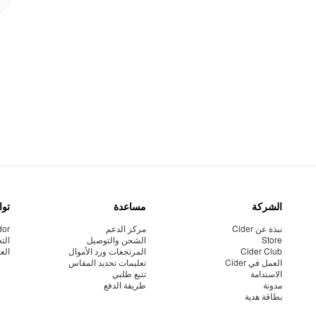
الشركة
مساعدة
توا
نبذة عن Cider
مركز الدعم
dor
Store
الشحن والتوصيل
الت
Cider Club
المرتجعات ورد الأموال
الع
العمل في Cider
تعليمات تحديد المقاس
الاستدامة
تتبع طلبي
مدونة
طريقة الدفع
بطاقة هدية