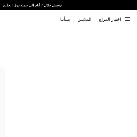
توصيل خلال 7 أيام إلى جميع دول الخليج
ندعم الدفع عند الاستلام 📦
اختيار المزاج
الملابس
بشأننا