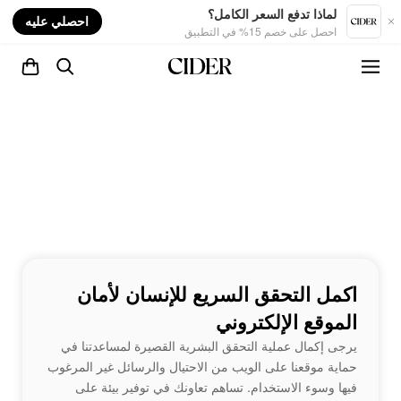
nt
لماذا تدفع السعر الكامل؟
احصلي عليه
احصل على خصم 15% في التطبيق
اكمل التحقق السريع للإنسان لأمان
الموقع الإلكتروني
يرجى إكمال عملية التحقق البشرية القصيرة لمساعدتنا في
حماية موقعنا على الويب من الاحتيال والرسائل غير المرغوب
فيها وسوء الاستخدام. تساهم تعاونك في توفير بيئة على