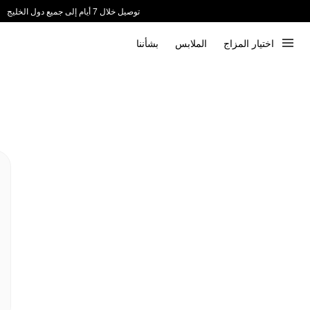
توصيل خلال 7 أيام إلى جميع دول الخليج
ندعم الدفع عند الاستلام 📦
اختيار المزاج
الملابس
بشأننا