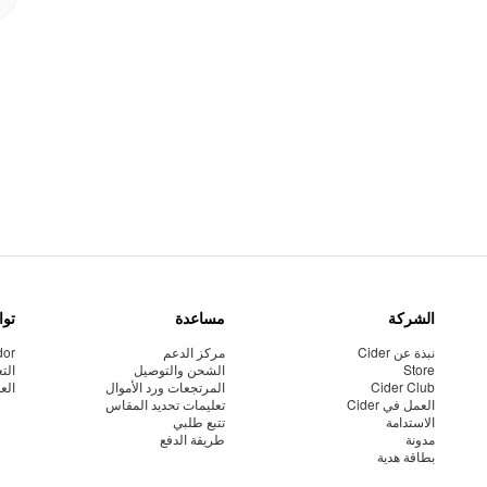
الشركة
مساعدة
توا
نبذة عن Cider
مركز الدعم
dor
Store
الشحن والتوصيل
الت
Cider Club
المرتجعات ورد الأموال
الع
العمل في Cider
تعليمات تحديد المقاس
الاستدامة
تتبع طلبي
مدونة
طريقة الدفع
بطاقة هدية