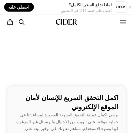
nt
لماذا تدفع السعر الكامل؟
احصلي عليه
احصل على خصم 15% في التطبيق
اكمل التحقق السريع للإنسان لأمان
الموقع الإلكتروني
يرجى إكمال عملية التحقق البشرية القصيرة لمساعدتنا في
حماية موقعنا على الويب من الاحتيال والرسائل غير المرغوب
فيها وسوء الاستخدام. تساهم تعاونك في توفير بيئة على