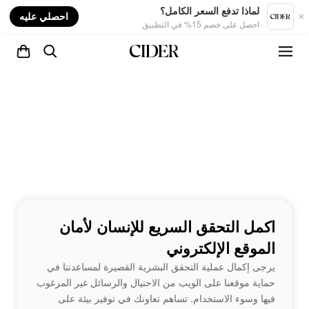
nt
لماذا تدفع السعر الكامل؟
احصلي عليه
احصل على خصم 15% في التطبيق
اكمل التحقق السريع للإنسان لأمان
الموقع الإلكتروني
يرجى إكمال عملية التحقق البشرية القصيرة لمساعدتنا في
حماية موقعنا على الويب من الاحتيال والرسائل غير المرغوب
فيها وسوء الاستخدام. تساهم تعاونك في توفير بيئة على