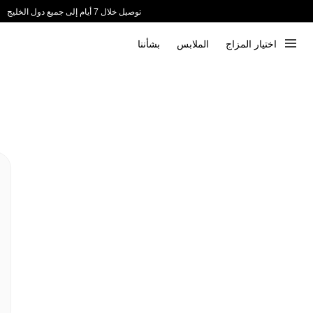
توصيل خلال 7 أيام إلى جميع دول الخليج
ندعم الدفع عند الاستلام 📦
اختيار المزاج
الملابس
بشأننا