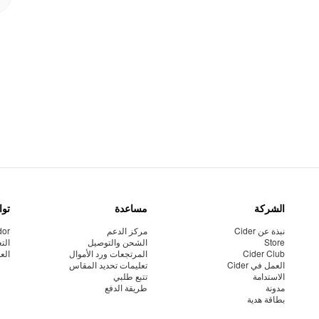
الشركة
مساعدة
توا
نبذة عن Cider
مركز الدعم
dor
Store
الشحن والتوصيل
الت
Cider Club
المرتجعات ورد الأموال
الع
العمل في Cider
تعليمات تحديد المقاس
الاستدامة
تتبع طلبي
مدونة
طريقة الدفع
بطاقة هدية