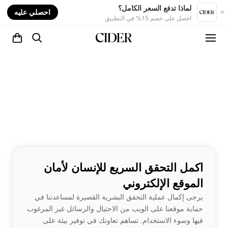
nt
لماذا تدفع السعر الكامل؟
احصلي عليه
احصل على خصم 15% في التطبيق
اكمل التحقق السريع للإنسان لأمان
الموقع الإلكتروني
يرجى إكمال عملية التحقق البشرية القصيرة لمساعدتنا في
حماية موقعنا على الويب من الاحتيال والرسائل غير المرغوب
فيها وسوء الاستخدام. تساهم تعاونك في توفير بيئة على