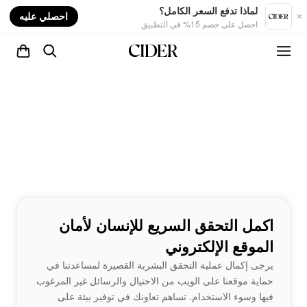
nt
لماذا تدفع السعر الكامل؟
احصلي عليه
احصل على خصم 15% في التطبيق
اكمل التحقق السريع للإنسان لأمان
الموقع الإلكتروني
يرجى إكمال عملية التحقق البشرية القصيرة لمساعدتنا في
حماية موقعنا على الويب من الاحتيال والرسائل غير المرغوب
فيها وسوء الاستخدام. تساهم تعاونك في توفير بيئة على