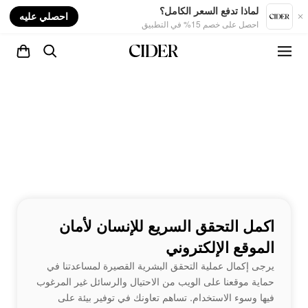
nt
لماذا تدفع السعر الكامل؟
احصلي عليه
احصل على خصم 15% في التطبيق
اكمل التحقق السريع للإنسان لأمان
الموقع الإلكتروني
يرجى إكمال عملية التحقق البشرية القصيرة لمساعدتنا في
حماية موقعنا على الويب من الاحتيال والرسائل غير المرغوب
فيها وسوء الاستخدام. تساهم تعاونك في توفير بيئة على