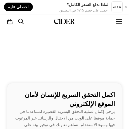
nt
لماذا تدفع السعر الكامل؟
احصلي عليه
احصل على خصم 15% في التطبيق
اكمل التحقق السريع للإنسان لأمان
الموقع الإلكتروني
يرجى إكمال عملية التحقق البشرية القصيرة لمساعدتنا في
حماية موقعنا على الويب من الاحتيال والرسائل غير المرغوب
فيها وسوء الاستخدام. تساهم تعاونك في توفير بيئة على