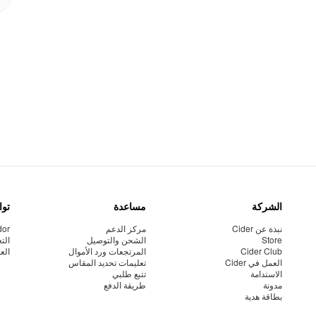
الشركة
مساعدة
توا
نبذة عن Cider
مركز الدعم
dor
Store
الشحن والتوصيل
الت
Cider Club
المرتجعات ورد الأموال
الع
العمل في Cider
تعليمات تحديد المقاس
الاستدامة
تتبع طلبي
مدونة
طريقة الدفع
بطاقة هدية