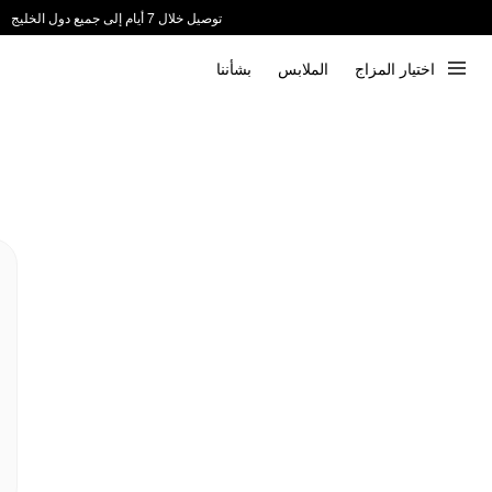
توصيل خلال 7 أيام إلى جميع دول الخليج
ندعم الدفع عند الاستلام 📦
اختيار المزاج
الملابس
بشأننا