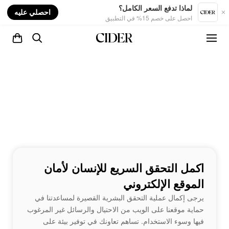
nt
لماذا تدفع السعر الكامل؟
احصلي عليه
احصل على خصم 15% في التطبيق
اكمل التحقق السريع للإنسان لأمان
الموقع الإلكتروني
يرجى إكمال عملية التحقق البشرية القصيرة لمساعدتنا في
حماية موقعنا على الويب من الاحتيال والرسائل غير المرغوب
فيها وسوء الاستخدام. تساهم تعاونك في توفير بيئة على