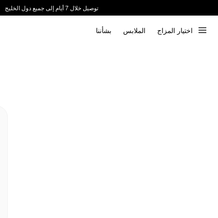
توصيل خلال 7 أيام إلى جميع دول الخليج
ندعم الدفع عند الاستلام 📦
اختيار المزاج
الملابس
بشأننا