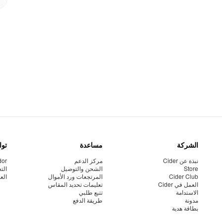
الشركة
مساعدة
توا
نبذة عن Cider
مركز الدعم
dor
Store
الشحن والتوصيل
الت
Cider Club
المرتجعات ورد الأموال
الع
العمل في Cider
تعليمات تحديد المقاس
الاستدامة
تتبع طلبي
مدونة
طريقة الدفع
بطاقة هدية