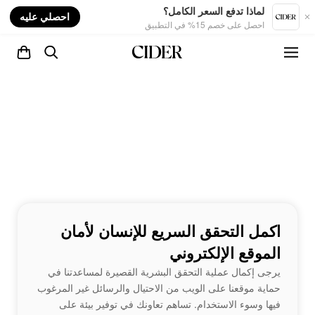
nt
لماذا تدفع السعر الكامل؟
احصلي عليه
احصل على خصم 15% في التطبيق
اكمل التحقق السريع للإنسان لأمان
الموقع الإلكتروني
يرجى إكمال عملية التحقق البشرية القصيرة لمساعدتنا في
حماية موقعنا على الويب من الاحتيال والرسائل غير المرغوب
فيها وسوء الاستخدام. تساهم تعاونك في توفير بيئة على