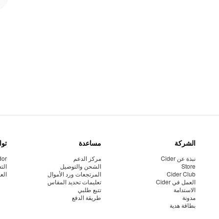
الشركة
مساعدة
توا
نبذة عن Cider
مركز الدعم
dor
Store
الشحن والتوصيل
الت
Cider Club
المرتجعات ورد الأموال
الع
العمل في Cider
تعليمات تحديد المقاس
الاستدامة
تتبع طلبي
مدونة
طريقة الدفع
بطاقة هدية