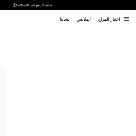
ندعم الدفع عند الاستلام 📦
اختيار المزاج
الملابس
بشأننا