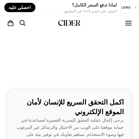
nt
لماذا تدفع السعر الكامل؟
احصلي عليه
احصل على خصم 15% في التطبيق
اكمل التحقق السريع للإنسان لأمان
الموقع الإلكتروني
يرجى إكمال عملية التحقق البشرية القصيرة لمساعدتنا في
حماية موقعنا على الويب من الاحتيال والرسائل غير المرغوب
فيها وسوء الاستخدام. تساهم تعاونك في توفير بيئة على