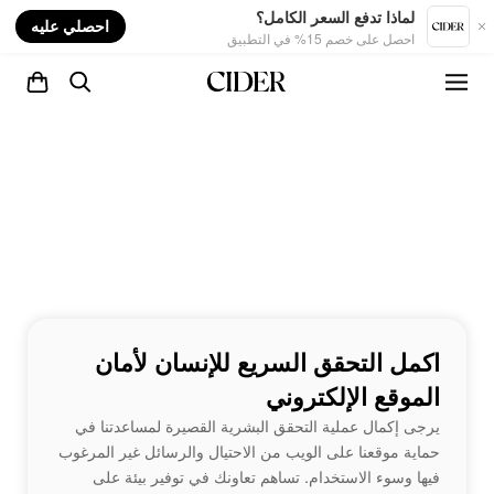
nt
لماذا تدفع السعر الكامل؟
احصلي عليه
احصل على خصم 15% في التطبيق
اكمل التحقق السريع للإنسان لأمان
الموقع الإلكتروني
يرجى إكمال عملية التحقق البشرية القصيرة لمساعدتنا في
حماية موقعنا على الويب من الاحتيال والرسائل غير المرغوب
فيها وسوء الاستخدام. تساهم تعاونك في توفير بيئة على