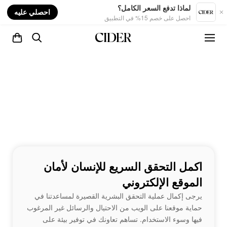
nt
لماذا تدفع السعر الكامل؟
احصلي عليه
احصل على خصم 15% في التطبيق
اكمل التحقق السريع للإنسان لأمان
الموقع الإلكتروني
يرجى إكمال عملية التحقق البشرية القصيرة لمساعدتنا في
حماية موقعنا على الويب من الاحتيال والرسائل غير المرغوب
فيها وسوء الاستخدام. تساهم تعاونك في توفير بيئة على