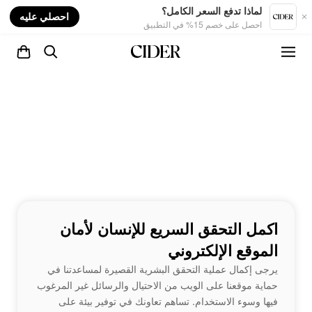
nt
لماذا تدفع السعر الكامل؟
احصلي عليه
احصل على خصم 15% في التطبيق
اكمل التحقق السريع للإنسان لأمان
الموقع الإلكتروني
يرجى إكمال عملية التحقق البشرية القصيرة لمساعدتنا في
حماية موقعنا على الويب من الاحتيال والرسائل غير المرغوب
فيها وسوء الاستخدام. تساهم تعاونك في توفير بيئة على