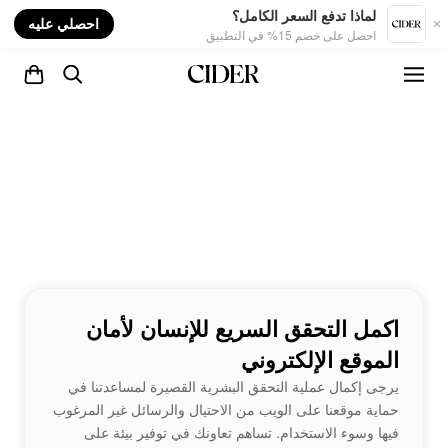
nt
لماذا تدفع السعر الكامل؟
احصلي عليه
احصل على خصم 15% في التطبيق
اكمل التحقق السريع للإنسان لأمان
الموقع الإلكتروني
يرجى إكمال عملية التحقق البشرية القصيرة لمساعدتنا في
حماية موقعنا على الويب من الاحتيال والرسائل غير المرغوب
فيها وسوء الاستخدام. تساهم تعاونك في توفير بيئة على