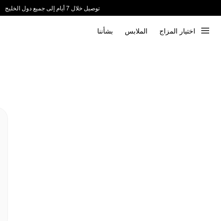
توصيل خلال 7 أيام إلى جميع دول الخليج
ندعم الدفع عند الاستلام 📦
اختيار المزاج
الملابس
بشأننا