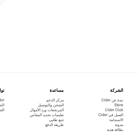
الشركة
مساعدة
توا
نبذة عن Cider
مركز الدعم
dor
Store
الشحن والتوصيل
الت
Cider Club
المرتجعات ورد الأموال
الع
العمل في Cider
تعليمات تحديد المقاس
الاستدامة
تتبع طلبي
مدونة
طريقة الدفع
بطاقة هدية