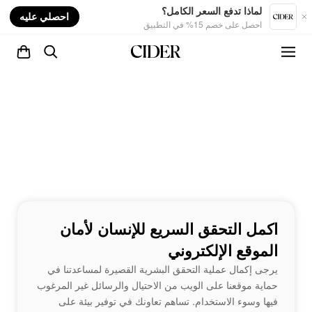
nt
لماذا تدفع السعر الكامل؟
احصلي عليه
احصل على خصم 15% في التطبيق
اكمل التحقق السريع للإنسان لأمان
الموقع الإلكتروني
يرجى إكمال عملية التحقق البشرية القصيرة لمساعدتنا في
حماية موقعنا على الويب من الاحتيال والرسائل غير المرغوب
فيها وسوء الاستخدام. تساهم تعاونك في توفير بيئة على