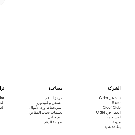
الشركة
مساعدة
توا
نبذة عن Cider
مركز الدعم
dor
Store
الشحن والتوصيل
الت
Cider Club
المرتجعات ورد الأموال
الع
العمل في Cider
تعليمات تحديد المقاس
الاستدامة
تتبع طلبي
مدونة
طريقة الدفع
بطاقة هدية