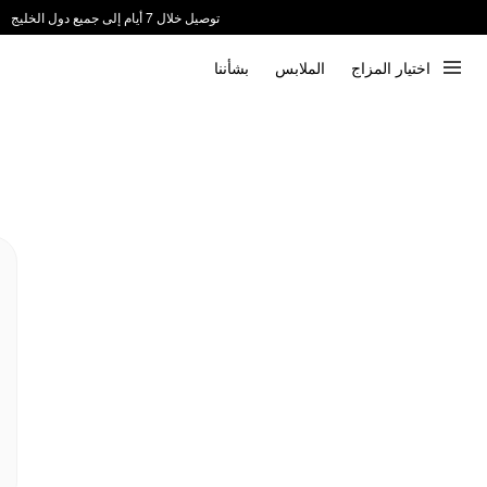
توصيل خلال 7 أيام إلى جميع دول الخليج
ندعم الدفع عند الاستلام 📦
اختيار المزاج
الملابس
بشأننا