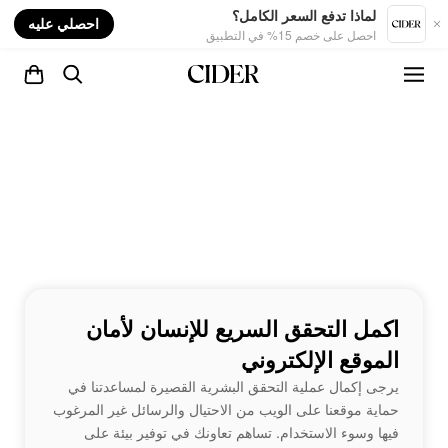
nt
لماذا تدفع السعر الكامل؟
احصلي عليه
احصل على خصم 15% في التطبيق
اكمل التحقق السريع للإنسان لأمان
الموقع الإلكتروني
يرجى إكمال عملية التحقق البشرية القصيرة لمساعدتنا في
حماية موقعنا على الويب من الاحتيال والرسائل غير المرغوب
فيها وسوء الاستخدام. تساهم تعاونك في توفير بيئة على