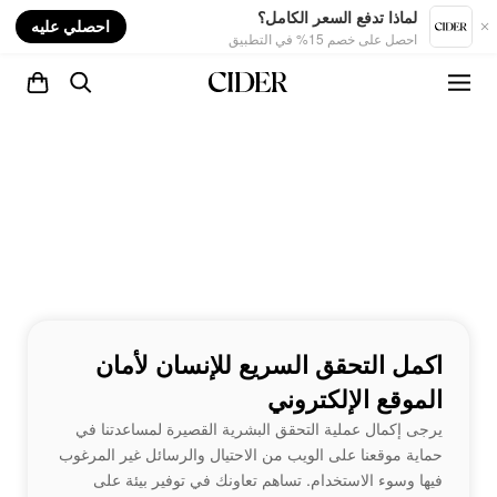
nt
لماذا تدفع السعر الكامل؟
احصلي عليه
احصل على خصم 15% في التطبيق
اكمل التحقق السريع للإنسان لأمان
الموقع الإلكتروني
يرجى إكمال عملية التحقق البشرية القصيرة لمساعدتنا في
حماية موقعنا على الويب من الاحتيال والرسائل غير المرغوب
فيها وسوء الاستخدام. تساهم تعاونك في توفير بيئة على