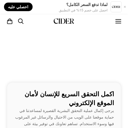
nt
لماذا تدفع السعر الكامل؟
احصلي عليه
احصل على خصم 15% في التطبيق
اكمل التحقق السريع للإنسان لأمان
الموقع الإلكتروني
يرجى إكمال عملية التحقق البشرية القصيرة لمساعدتنا في
حماية موقعنا على الويب من الاحتيال والرسائل غير المرغوب
فيها وسوء الاستخدام. تساهم تعاونك في توفير بيئة على