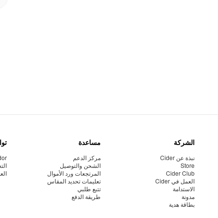
الشركة
مساعدة
توا
نبذة عن Cider
مركز الدعم
dor
Store
الشحن والتوصيل
الت
Cider Club
المرتجعات ورد الأموال
الع
العمل في Cider
تعليمات تحديد المقاس
الاستدامة
تتبع طلبي
مدونة
طريقة الدفع
بطاقة هدية