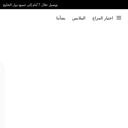
توصيل خلال 7 أيام إلى جميع دول الخليج
ندعم الدفع عند الاستلام 📦
اختيار المزاج
الملابس
بشأننا