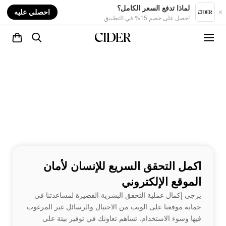
nt
لماذا تدفع السعر الكامل؟
احصلي عليه
احصل على خصم 15% في التطبيق
اكمل التحقق السريع للإنسان لأمان
الموقع الإلكتروني
يرجى إكمال عملية التحقق البشرية القصيرة لمساعدتنا في
حماية موقعنا على الويب من الاحتيال والرسائل غير المرغوب
فيها وسوء الاستخدام. تساهم تعاونك في توفير بيئة على