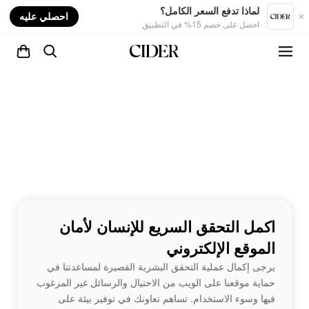
nt
لماذا تدفع السعر الكامل؟
احصلي عليه
احصل على خصم 15% في التطبيق
اكمل التحقق السريع للإنسان لأمان
الموقع الإلكتروني
يرجى إكمال عملية التحقق البشرية القصيرة لمساعدتنا في
حماية موقعنا على الويب من الاحتيال والرسائل غير المرغوب
فيها وسوء الاستخدام. تساهم تعاونك في توفير بيئة على