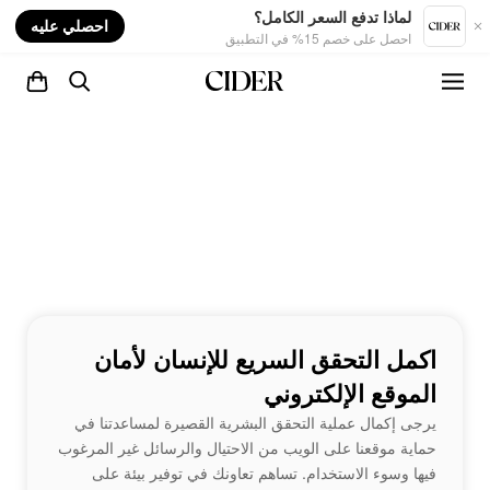
nt
لماذا تدفع السعر الكامل؟
احصلي عليه
احصل على خصم 15% في التطبيق
اكمل التحقق السريع للإنسان لأمان
الموقع الإلكتروني
يرجى إكمال عملية التحقق البشرية القصيرة لمساعدتنا في
حماية موقعنا على الويب من الاحتيال والرسائل غير المرغوب
فيها وسوء الاستخدام. تساهم تعاونك في توفير بيئة على