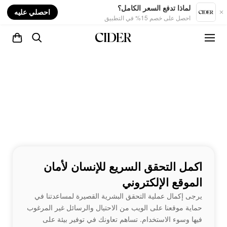
nt
لماذا تدفع السعر الكامل؟
احصلي عليه
احصل على خصم 15% في التطبيق
اكمل التحقق السريع للإنسان لأمان
الموقع الإلكتروني
يرجى إكمال عملية التحقق البشرية القصيرة لمساعدتنا في
حماية موقعنا على الويب من الاحتيال والرسائل غير المرغوب
فيها وسوء الاستخدام. تساهم تعاونك في توفير بيئة على