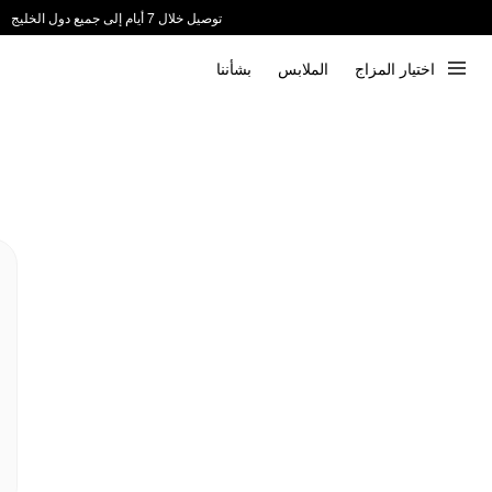
توصيل خلال 7 أيام إلى جميع دول الخليج
ندعم الدفع عند الاستلام 📦
اختيار المزاج
الملابس
بشأننا