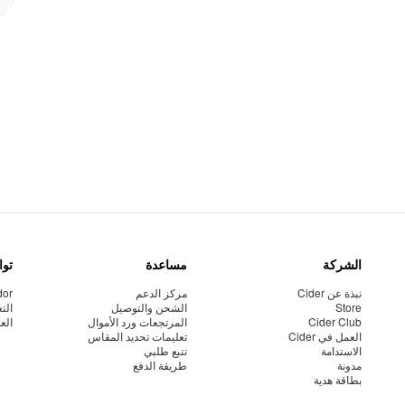
الشركة
مساعدة
توا
نبذة عن Cider
مركز الدعم
dor
Store
الشحن والتوصيل
الت
Cider Club
المرتجعات ورد الأموال
الع
العمل في Cider
تعليمات تحديد المقاس
الاستدامة
تتبع طلبي
مدونة
طريقة الدفع
بطاقة هدية