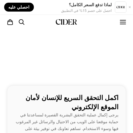
nt
لماذا تدفع السعر الكامل؟
احصلي عليه
احصل على خصم 15% في التطبيق
اكمل التحقق السريع للإنسان لأمان
الموقع الإلكتروني
يرجى إكمال عملية التحقق البشرية القصيرة لمساعدتنا في
حماية موقعنا على الويب من الاحتيال والرسائل غير المرغوب
فيها وسوء الاستخدام. تساهم تعاونك في توفير بيئة على