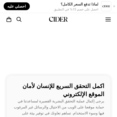
nt
لماذا تدفع السعر الكامل؟
احصلي عليه
احصل على خصم 15% في التطبيق
اكمل التحقق السريع للإنسان لأمان
الموقع الإلكتروني
يرجى إكمال عملية التحقق البشرية القصيرة لمساعدتنا في
حماية موقعنا على الويب من الاحتيال والرسائل غير المرغوب
فيها وسوء الاستخدام. تساهم تعاونك في توفير بيئة على