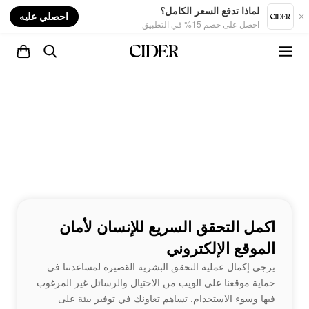
nt
لماذا تدفع السعر الكامل؟
احصلي عليه
احصل على خصم 15% في التطبيق
اكمل التحقق السريع للإنسان لأمان
الموقع الإلكتروني
يرجى إكمال عملية التحقق البشرية القصيرة لمساعدتنا في
حماية موقعنا على الويب من الاحتيال والرسائل غير المرغوب
فيها وسوء الاستخدام. تساهم تعاونك في توفير بيئة على