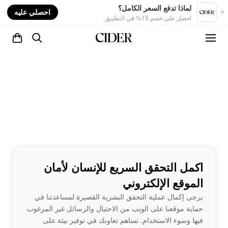
nt
لماذا تدفع السعر الكامل؟
احصلي عليه
احصل على خصم 15% في التطبيق
اكمل التحقق السريع للإنسان لأمان
الموقع الإلكتروني
يرجى إكمال عملية التحقق البشرية القصيرة لمساعدتنا في
حماية موقعنا على الويب من الاحتيال والرسائل غير المرغوب
فيها وسوء الاستخدام. تساهم تعاونك في توفير بيئة على